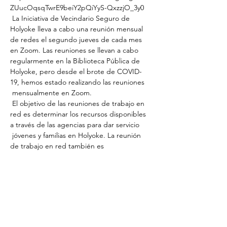
ZUucOqsqTwrE9beiY2pQiYyS-QxzzjO_3y0
 La Iniciativa de Vecindario Seguro de 
Holyoke lleva a cabo una reunión mensual 
de redes el segundo jueves de cada mes 
en Zoom. Las reuniones se llevan a cabo 
regularmente en la Biblioteca Pública de 
Holyoke, pero desde el brote de COVID-
19, hemos estado realizando las reuniones
 mensualmente en Zoom.
 El objetivo de las reuniones de trabajo en 
red es determinar los recursos disponibles 
a través de las agencias para dar servicio
 jóvenes y familias en Holyoke. La reunión 
de trabajo en red también es 
extremadamente útil para desarrollar 
relaciones de trabajo profesionales con 
representantes de varias agencias.
Share This Event