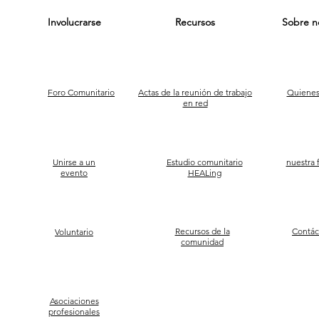
Involucrarse
Recursos
Sobre n
Foro Comunitario
Actas de la reunión de trabajo
Quienes
en red
Unirse a un
Estudio comunitario
nuestra f
evento
HEALing
Recursos de la
Contác
Voluntario
comunidad
Asociaciones
profesionales