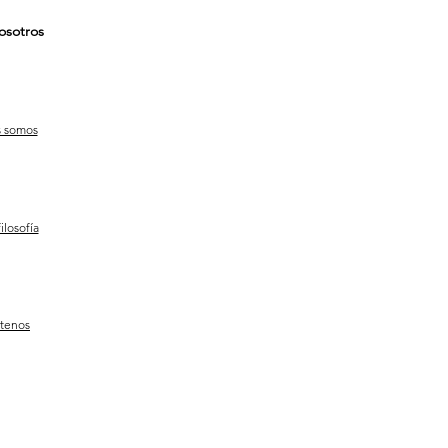
osotros
 somos
ilosofía
tenos